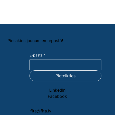
Piesakies jaunumiem epast​ā!
E-pasts
*
Pieteikties
LinkedIn
Facebook
fita@fita.lv