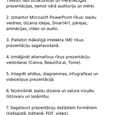
1.Veidot labi strukturētas un mērķtiecīgas
prezentācijas, ņemot vērā auditoriju un mērķi.
2. Izmantot Microsoft PowerPoint rīkus: slaidu
veidnes, dizaina idejas, SmartArt, pārejas,
animācijas, video un audio.
3. Pielietot mākslīgā intelekta (MI) rīkus
prezentāciju sagatavošanā.
4. Izmēģināt alternatīvus rīkus prezentāciju
veidošanai (Canva, Beautiful.ai, Tome).
5. Integrēt attēlus, diagrammas, infografikas un
videoklipus prezentācijā.
6. Nodrošināt slaidu dizaina un satura vizuālu
līdzsvaru un lasāmību.
7. Sagatavot prezentāciju dažādiem formātiem
(tiešsaistē, klātienē, PDF, video).