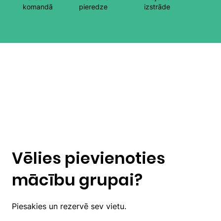
komandā
pieredze
izstrāde
Vēlies pievienoties
mācību grupai?
Piesakies un rezervē sev vietu.