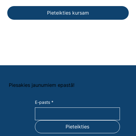
Pieteikties kursam
Piesakies jaunumiem epast​ā!
E-pasts
*
Pieteikties