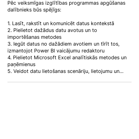
Pēc veiksmīgas izglītības programmas apgūšanas
dalībnieks būs spējīgs:
1. Lasīt, rakstīt un komunicēt datus kontekstā
2. Pielietot dažādus datu avotus un to
importēšanas metodes
3. Iegūt datus no dažādiem avotiem un tīrīt tos,
izmantojot Power BI vaicājumu redaktoru
4. Pielietot Microsoft Excel analītiskās metodes un
paņēmienus
5. Veidot datu lietošanas scenāriju, lietojumu un
iegūto rezultātu aprakstus
6. Pielietot kritisko domāšanu, aplūkojot datus,
kas izmantoti analīzei
7. Pielietot Microsoft Excel datu vizualizācijas
paņēmienus
8. Veikt statistisko analīzi, lai izprastu datu
trendus
9. Veidot datu modeļus un aprakstīt tos
10. Veidot datu apstrādes plūsmas