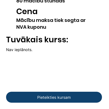
80 mācību stundas
Cena
Mācību maksa tiek segta ar
NVA kuponu
Tuvākais kurss:
Nav ieplānots.
Pieteikties kursam