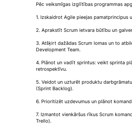
Pēc veiksmīgas izglītības programmas apg
1. Izskaidrot Agile pieejas pamatprincipus 
2. Aprakstīt Scrum ietvara būtību un galve
3. Atšķirt dažādas Scrum lomas un to atbi
Development Team.
4. Plānot un vadīt sprintus: veikt sprinta 
retrospektīvu.
5. Veidot un uzturēt produktu darbgrāmat
(Sprint Backlog).
6. Prioritizēt uzdevumus un plānot komand
7. Izmantot vienkāršus rīkus Scrum komand
Trello).