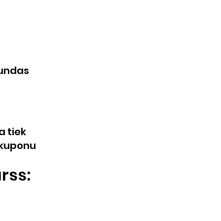
tundas
 tiek
 kuponu
rss: