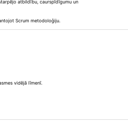
starpējo atbildību, caurspīdīgumu un
mantojot Scrum metodoloģiju.
asmes vidējā līmenī.