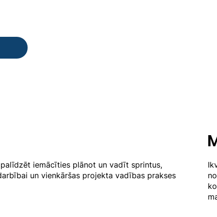
m
M
 palīdzēt iemācīties plānot un vadīt sprintus,
Ik
arbībai un vienkāršas projekta vadības prakses
no
ko
ma