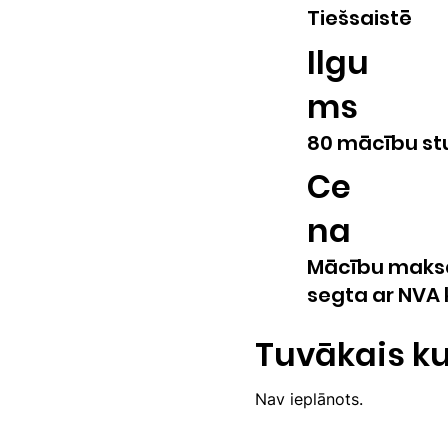
Tiešsaistē
Ilgu
ms
80 mācību s
Ce
na
Mācību maksa
segta ar NVA
Tuvākais ku
Nav ieplānots.