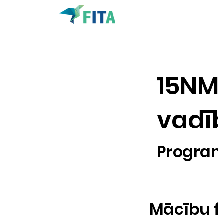
15NM
vadī
Program
​Mācību