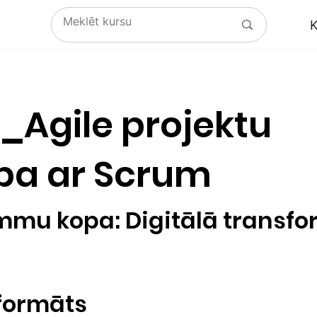
K
_Agile projektu
ba ar Scrum
mu kopa: Digitālā transfo
 formāts