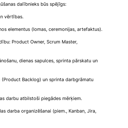
ūšanas dalībnieks būs spējīgs:
un vērtības.
nos elementus (lomas, ceremonijas, artefaktus).
ldību: Product Owner, Scrum Master,
plānošanu, dienas sapulces, sprinta pārskatu un
u (Product Backlog) un sprinta darbgrāmatu
as darbu atbilstoši piegādes mērķiem.
as darba organizēšanai (piem., Kanban, Jira,