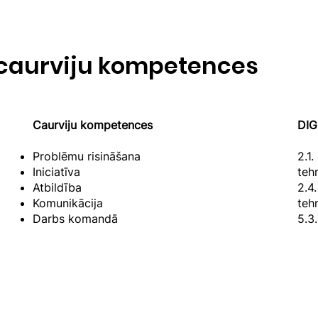
caurviju kompetences
Caurviju kompetences
DIG
Problēmu risināšana
2.1.
Iniciatīva
teh
Atbildība
2.4
Komunikācija
teh
Darbs komandā
5.3