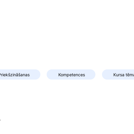
Kursa tēm
Priekšzināšanas
Kompetences
i