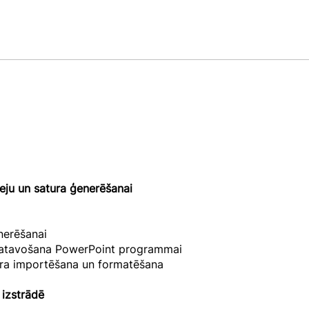
eju un satura ģenerēšanai
nerēšanai
sagatavošana PowerPoint programmai
tura importēšana un formatēšana
 izstrādē