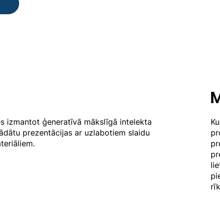
M
es izmantot ģeneratīvā mākslīgā intelekta
Ku
trādātu prezentācijas ar uzlabotiem slaidu
pr
teriāliem.
pr
pr
li
pi
rī