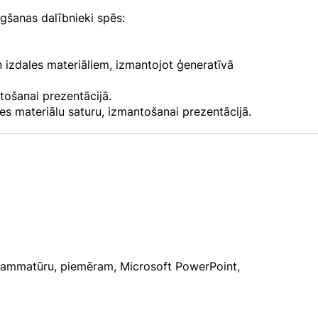
šanas dalībnieki spēs:
n izdales materiāliem, izmantojot ģeneratīvā
tošanai prezentācijā.
es materiālu saturu, izmantošanai prezentācijā.
rammatūru, piemēram, Microsoft PowerPoint,