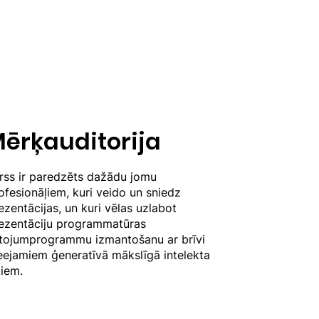
ērķauditorija
rss ir paredzēts dažādu jomu
ofesionāļiem, kuri veido un sniedz
ezentācijas, un kuri vēlas uzlabot
ezentāciju programmatūras
etojumprogrammu izmantošanu ar brīvi
eejamiem ģeneratīvā mākslīgā intelekta
kiem.