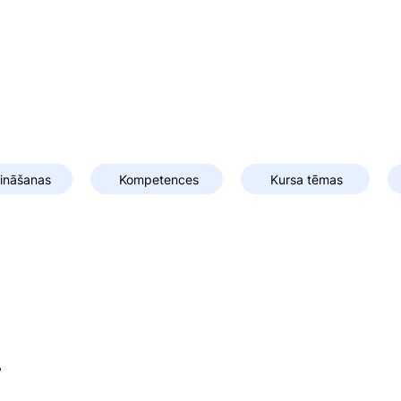
zināšanas
Kompetences
Kursa tēmas
i