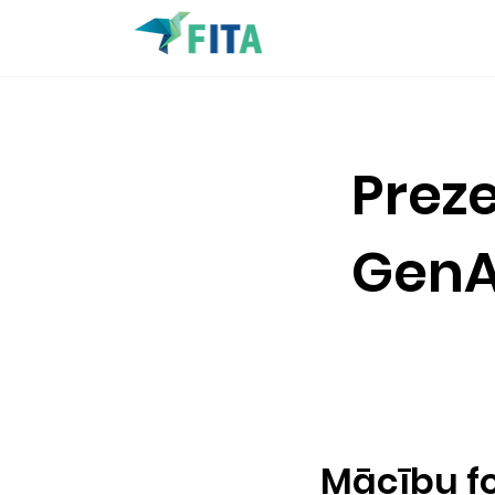
Prez
GenA
​Mācību 