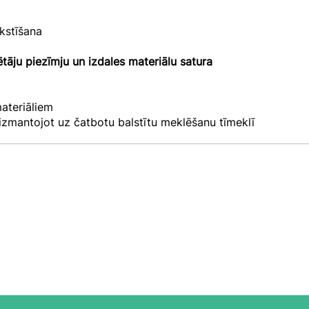
m
kstīšana
tāju piezīmju un izdales materiālu satura
materiāliem
izmantojot uz čatbotu balstītu meklēšanu tīmeklī