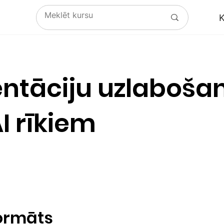
K
entāciju uzlaboša
I rīkiem
formāts